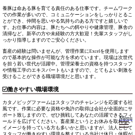
養豚は命ある豚を育てる責任のある仕事です。チームワーク
での作業が多いので、コミュニケーションをしっかりとるこ
とができ、仲間を思いやる気持ちのある方ですと嬉しいで
す。お仕事の内容は、豚たちへの餌やりや健康管理、豚舎の
清掃など。新卒の方や未経験の方大歓迎！先輩スタッフがし
っかり指導しますのでご安心ください。
畜産の経験は問いませんが、管理作業にExcelを使用します
ので基本的な操作が可能な方を求めています。現場は次世代
を担う若い世代が活躍中。管理栄養士の資格を持つスタッフ
や情報工学のエキスパートもいますので、とてもよい刺激を
受けることができる職場環境だと思います。
働きやすい職場環境
カタノピッグファームはスタッフのチャレンジを応援する社
風です。作業に必要な資格や免許の取得は会社が全面的にサ
ポート致しますので、ぜひ挑戦してあなたの活躍できるフィ
Menu
ールドを広げてください。畜産業というとお休みを取れない
イメージを持っている方も多いかと思いますが、法人として
スタッフが働きやすい環境を整えている当社は休日・休暇が